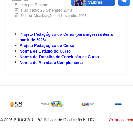
Escrito por
EDITAIS
Prograd
Publicado: 25 Setembro 2018
ESTUDANTES
Última Atualização: 14 Fevereiro 2023
NORMAS ACADÊMICAS
DOCENTE
Projeto Pedagógico do Curso (para ingressantes a
partir de 2023)
Projeto Pedagógico do Curso
Você está aqui:
Início
PPC's
Notícias
Norma de Estágio do Curso
Ciências Econômicas Bacharelado
Norma de Trabalho de Conclusão de Curso
Norma de Atividade Complementar
© 2026 PROGRAD - Pró-Reitoria de Graduação FURG
Voltar ao Topo