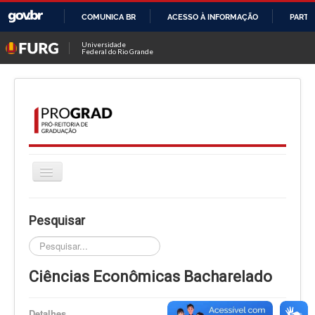
COMUNICA BR
ACESSO À INFORMAÇÃO
PARTI
IR
Universidade
Federal do Rio Grande
PARA
O
CONTEÚDO
Alternar
Navegação
HOME
Pesquisar
A PROGRAD
Pesquisar...
CURSOS
Ciências Econômicas Bacharelado
INGRESSO
PROGRAMAS
Detalhes