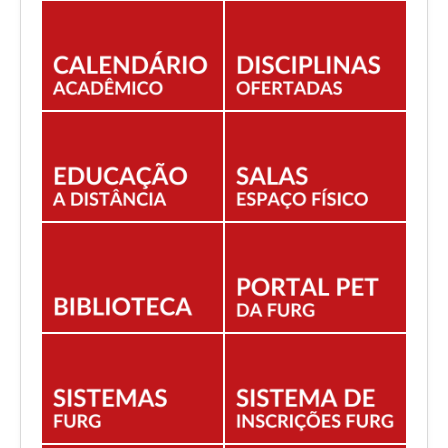
EDITAIS
ESTUDANTES
NORMAS ACADÊMICAS
DOCENTE
Você está aqui:
Início
CURSOS
Campus São Lourenço do Sul