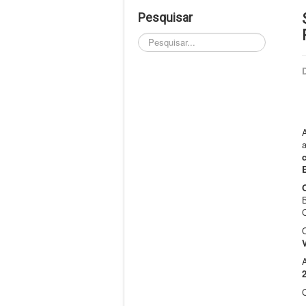
Pesquisar
Pesquisar...
a
A