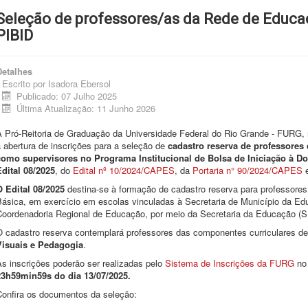
Seleção de professores/as da Rede de Educaç
PIBID
Detalhes
Escrito por
Isadora Ebersol
Publicado: 07 Julho 2025
Última Atualização: 11 Junho 2026
A Pró-Reitoria de Graduação da Universidade Federal do Rio Grande - FURG, n
 abertura de inscrições para a seleção de
cadastro reserva de professores
como supervisores no Programa Institucional de Bolsa de Iniciação à Do
Edital 08/2025
, do
Edital nº 10/2024/CAPES
, da
Portaria n° 90/2024/CAPES
e
O Edital 08/2025
destina-se à formação de cadastro reserva para professore
Básica, em exercício em escolas vinculadas à Secretaria de Município da Ed
Coordenadoria Regional de Educação, por meio da Secretaria da Educação (
O cadastro reserva contemplará professores das componentes curriculares d
Visuais e Pedagogia
.
s inscrições poderão ser realizadas pelo
Sistema de Inscrições da FURG
no
23h59min59s do dia 13/07/2025.
Confira os documentos da seleção: