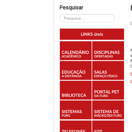
Pesquisar
Pesquisar...
G
E
R