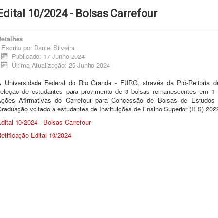
Edital 10/2024 - Bolsas Carrefour
Detalhes
Escrito por
Daniel Silveira
Publicado: 17 Junho 2024
Última Atualização: 25 Junho 2024
A Universidade Federal do Rio Grande - FURG, através da Pró-Reitoria de
seleção de estudantes para provimento de 3 bolsas remanescentes em 1 c
Ações Afirmativas do Carrefour para Concessão de Bolsas de Estudos
raduação voltado a estudantes de Instituições de Ensino Superior (IES) 202
dital 10/2024 - Bolsas Carrefour
etificação Edital 10/2024