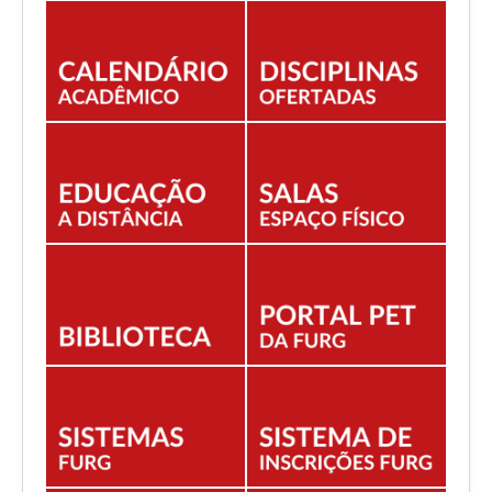
EDITAIS
ESTUDANTES
NORMAS ACADÊMICAS
DOCENTE
Você está aqui:
Início
EDITAIS
ENCERRADOS
Editais 14 e 17/2024 - PIBID