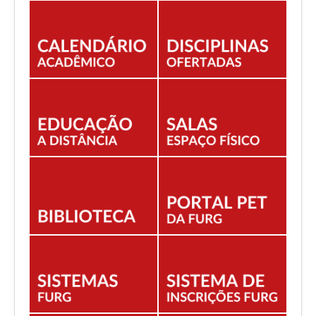
EDITAIS
ESTUDANTES
NORMAS ACADÊMICAS
DOCENTE
Você está aqui:
Início
A PROGRAD
COORDENAÇÕES
Coord. Pedagógica - CPED