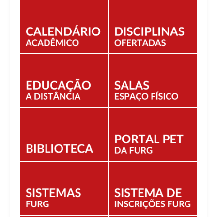
EDITAIS
ESTUDANTES
NORMAS ACADÊMICAS
DOCENTE
Você está aqui:
Início
CURSOS
Campus Saúde