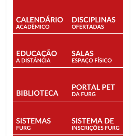
EDITAIS
ESTUDANTES
NORMAS ACADÊMICAS
DOCENTE
Você está aqui:
Início
ESTUDANTES
ESTÁGIOS