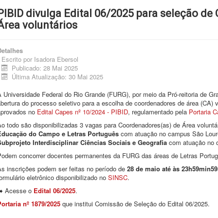
PIBID divulga Edital 06/2025 para seleção d
Área voluntários
Detalhes
Escrito por
Isadora Ebersol
Publicado: 28 Mai 2025
Última Atualização: 30 Mai 2025
A Universidade Federal do Rio Grande (FURG), por meio da Pró-reitoria de G
bertura do processo seletivo para a escolha de coordenadores de área (CA) 
aprovados no
Edital Capes nº 10/2024 - PIBID
, regulamentado pela
Portaria 
Ao todo são disponibilizadas 3 vagas para Coordenadores(as) de Área voluntá
Educação do Campo e Letras Português
com atuação no campus São Lour
Subprojeto Interdisciplinar Ciências Sociais e Geografia
com atuação no 
Podem concorrer docentes permanentes da FURG das áreas de Letras Portugu
s inscrições podem ser feitas no período de
28 de maio até às 23h59min59
ormulário eletrônico disponibilizado no
SINSC
.
➡️ Acesse o
Edital 06/2025
.
Portaria nº 1879/2025
que institui Comissão de Seleção do Edital 06/2025.