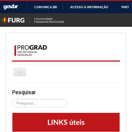
COMUNICA BR
ACESSO À INFORMAÇÃO
PARTI
IR
Universidade
Federal do Rio Grande
PARA
O
CONTEÚDO
Alternar
Navegação
HOME
Pesquisar
A PROGRAD
Pesquisar...
CURSOS
INGRESSO
PROGRAMAS