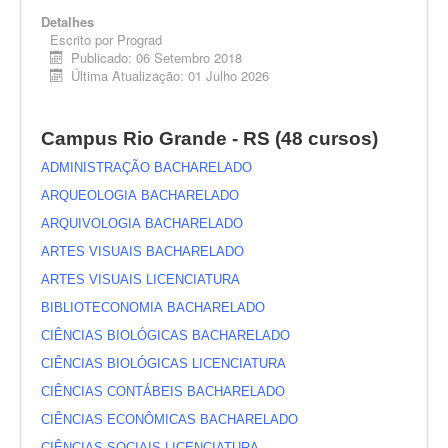
EDITAIS
Detalhes
Escrito por
Prograd
ESTUDANTES
Publicado: 06 Setembro 2018
Última Atualização: 01 Julho 2026
NORMAS ACADÊMICAS
DOCENTE
Campus Rio Grande - RS (48 cursos)
Você está aqui:
Início
CURSOS
ADMINISTRAÇÃO BACHARELADO
Projeto Pedagógico dos Cursos de Graduação
ARQUEOLOGIA BACHARELADO
ARQUIVOLOGIA BACHARELADO
ARTES VISUAIS BACHARELADO
ARTES VISUAIS LICENCIATURA
BIBLIOTECONOMIA BACHARELADO
CIÊNCIAS BIOLÓGICAS BACHARELADO
CIÊNCIAS BIOLÓGICAS LICENCIATURA
CIÊNCIAS CONTÁBEIS BACHARELADO
CIÊNCIAS ECONÔMICAS BACHARELADO
CIÊNCIAS SOCIAIS LICENCIATURA