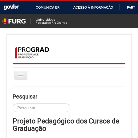
COMUNICA BR
ACESSO À INFORMAÇÃO
PARTI
IR
Universidade
Federal do Rio Grande
PARA
O
CONTEÚDO
Alternar
Navegação
HOME
Pesquisar
A PROGRAD
Pesquisar...
CURSOS
Projeto Pedagógico dos Cursos de
INGRESSO
Graduação
PROGRAMAS