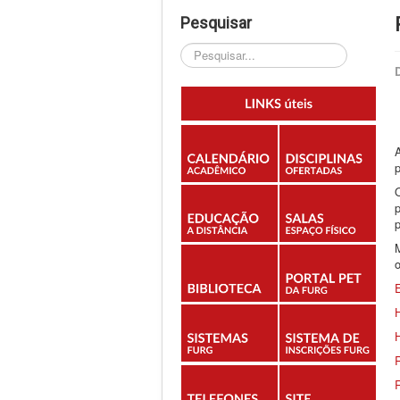
Pesquisar
Pesquisar...
E
R
R