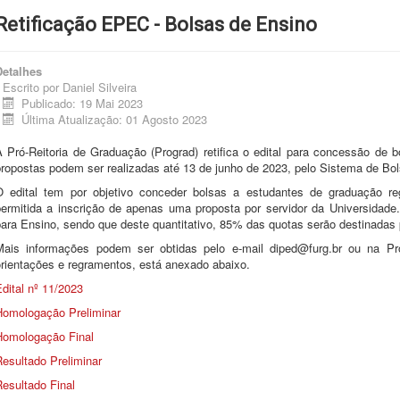
Retificação EPEC - Bolsas de Ensino
Detalhes
Escrito por
Daniel Silveira
Publicado: 19 Mai 2023
Última Atualização: 01 Agosto 2023
A Pró-Reitoria de Graduação (Prograd) retifica o edital para concessão de 
propostas podem ser realizadas até 13 de junho de 2023, pelo Sistema de B
O edital tem por objetivo conceder bolsas a estudantes de graduação r
permitida a inscrição de apenas uma proposta por servidor da Universidade
para Ensino, sendo que deste quantitativo, 85% das quotas serão destinadas
Mais informações podem ser obtidas pelo e-mail diped@furg.br ou na Pr
orientações e regramentos, está anexado abaixo.
dital nº 11/2023
Homologação Preliminar
Homologação Final
esultado Preliminar
esultado Final