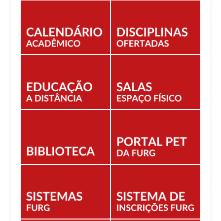
EDITAIS
ESTUDANTES
NORMAS ACADÊMICAS
DOCENTE
Você está aqui:
Início
PROGRAMAS
PRODOCÊNCIA