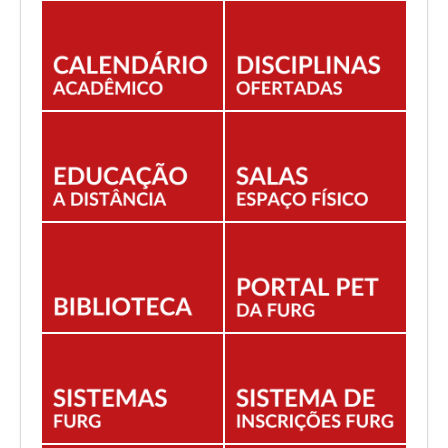
EDITAIS
ESTUDANTES
NORMAS ACADÊMICAS
DOCENTE
Você está aqui:
Início
A PROGRAD
COORDENAÇÕES
Coord. Registro Acadêmico - CRA