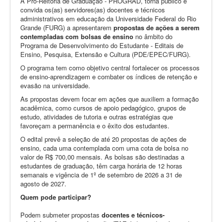
A Pró-Reitoria de Graduação - PROGRAD, torna público e
convida os(as) servidores(as) docentes e técnicos
administrativos em educação da Universidade Federal do Rio
Grande (FURG) a apresentarem
propostas de ações a serem
contempladas com bolsas de ensino
no âmbito do
Programa de Desenvolvimento do Estudante - Editais de
Ensino, Pesquisa, Extensão e Cultura (PDE/EPEC/FURG).
O programa tem como objetivo central fortalecer os processos
de ensino-aprendizagem e combater os índices de retenção e
evasão na universidade.
As propostas devem focar em ações que auxiliem a formação
acadêmica, como
cursos de apoio pedagógico, grupos de
estudo, atividades de tutoria
e outras estratégias que
favoreçam a permanência e o êxito dos estudantes.
O edital prevê a seleção de até 20 propostas de ações de
ensino, cada uma contemplada com uma cota de bolsa no
valor de R$ 700,00 mensais. As bolsas são destinadas a
estudantes de graduação, têm carga horária de 12 horas
semanais e vigência de 1º de setembro de 2026 a 31 de
agosto de 2027.
Quem pode participar?
Podem submeter propostas
docentes e técnicos-