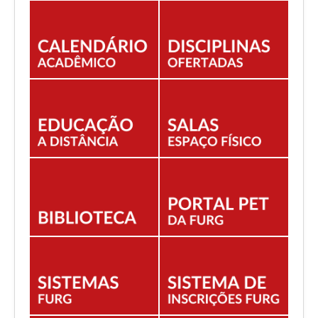
EDITAIS
ESTUDANTES
NORMAS ACADÊMICAS
DOCENTE
Você está aqui:
Início
Publicado Edital 10/2026 - EPEC Ensino