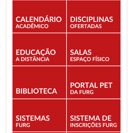
EDITAIS
ESTUDANTES
NORMAS ACADÊMICAS
DOCENTE
Você está aqui:
Início
PROGRAD publica edital de pré-seleção para a Bolsa
Instituto Guimarães Rosa de Mérito Acadêmico – Bolsa
Mérito