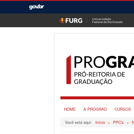
Universidade
Federal do Rio Grande
HOME
A PROGRAD
CURSOS
Você está aqui:
Início
PPC's
N