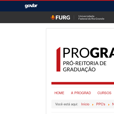
Universidade
Federal do Rio Grande
HOME
A PROGRAD
CURSOS
Você está aqui:
Início
PPC's
N