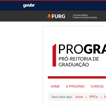
Universidade
Federal do Rio Grande
HOME
A PROGRAD
CURSOS
Você está aqui:
Início
PPC's
N