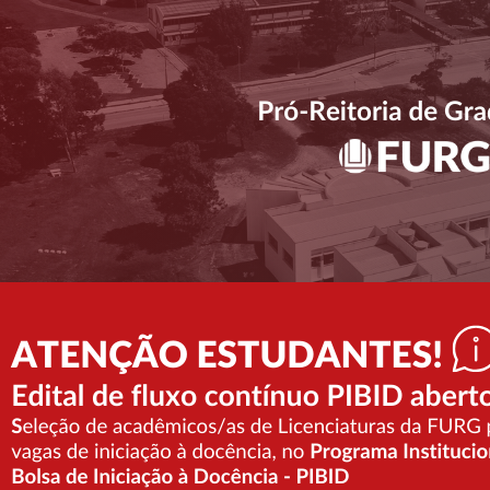
PROGRAD
Edital EPEC Ensino: divulgada a homologação
para Banca de Heteroidentificação
Detalhes