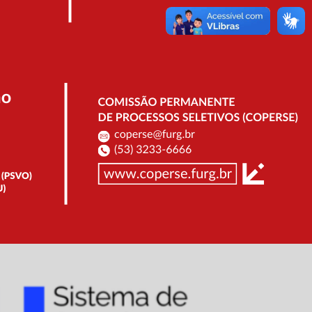
raduação - PROGRAD, torna pública
 serem contempladas com bolsas de ensino
, Pesquisa, Extensão e Cultura
10/2026
.
 FURG
convoca os(as)
pessoas pretas e pardas
ato síncrono online no dia 15 de
ÃO DOS(AS) CANDIDATOS(AS)
Próximo