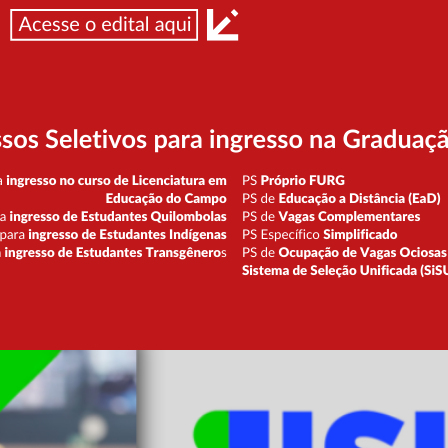
Publicado: 10 Junho 2026
Criado: 10 Junho 2026
A Universidade Federal do Rio Grande - FURG, através da Pró-Reitoria de G
a
Homologação final
das inscrições para seleção de propostas de ações a
no âmbito do Programa de Desenvolvimento do Estudante - Editais de Ensino
(PDE/EPEC/FURG) e que se enquadrem nos objetivos e requisitos do
Edital 
Confira abaixo:
Homologação Final - Edital 10/2026 - EPEC Ensino
Ainda, a Comissão de Heteroidentificação da Pró-Reitoria de Graduação da
coordenadores(as) inscritos(as) no
Edital 10/2026
que se autodeclararam 
para
confirmação da autodeclaração étnico-racial, que cocorrerá no form
junho,
conforme informações do Edital de Convocação abaixo:
EDITAL DE CONVOCAÇÃO PARA CONFIRMAÇÃO DA AUTODECLARAÇ
PRETOS E PARDOS - Edital 10/2026 - EPEC Ensino
Dúvidas podem ser encaminhadas para o endereço de e-mail
diped@furg.br
Anterior