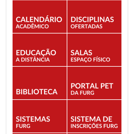
EDITAIS
ESTUDANTES
NORMAS ACADÊMICAS
DOCENTE
Você está aqui:
Início
Divulgação da lista de homologados Edital 11/2026 -
CFOP